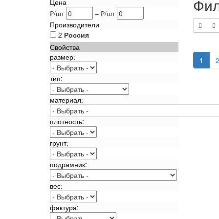
Фил
Цена
₽/шт
–
₽/шт
Производители
2
Россия
Свойства
размер:
1
тип:
материал:
плотность:
грунт:
подрамник:
вес:
фактура: