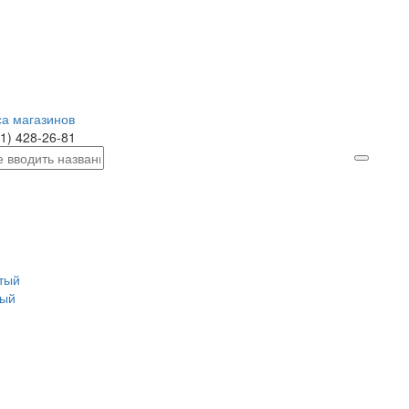
а магазинов
1) 428-26-81
тый
тый